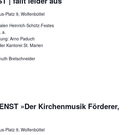
 fällt leider aus
us-Platz 9, Wolfenbüttel
nalen Heinrich-Schütz-Festes
 a.
tung: Arno Paduch
der Kantorei St. Marien
muth Bretschneider
ST »Der Kirchenmusik Förderer,
us-Platz 9, Wolfenbüttel