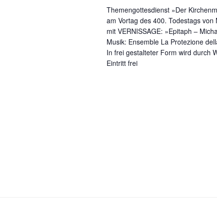
A
Themengottesdienst »Der Kirchenmu
h
n
am Vortag des 400. Todestags von 
V
mit VERNISSAGE: »Epitaph – Micha
s
e
Musik: Ensemble La Protezione dell
r
i
In frei gestalteter Form wird durch
a
Eintritt frei
c
n
s
h
t
t
a
l
e
t
n
u
n
,
g
N
e
n
a
S
v
c