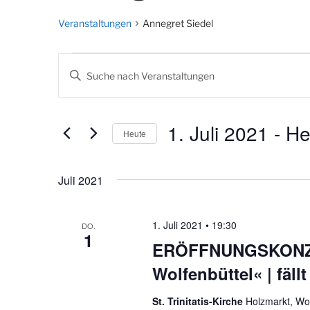
Veranstaltungen
Annegret Siedel
Veranstaltungen
V
B
e
i
t
r
t
1. Juli 2021
 - 
He
Heute
a
e
S
D
n
c
a
Juli 2021
s
h
t
l
u
t
ü
m
1. Juli 2021 • 19:30
DO.
1
a
s
w
ERÖFFNUNGSKONZE
s
ä
l
Wolfenbüttel« | fällt
e
h
t
l
l
St. Trinitatis-Kirche
Holzmarkt, Wo
w
e