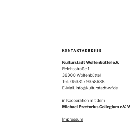
A
c
h
n
V
s
e
r
i
a
c
n
KONTAKTADRESSE
s
h
t
Kulturstadt Wolfenbüttel e.V.
t
a
Reichsstraße 1
38300 Wolfenbüttel
l
e
Tel.: 05331 / 9358638
t
E-Mail.
info@kulturstadt-wf.de
n
u
n
,
in Kooperation mit dem
g
Michael Prætorius Collegium e.V. 
N
e
n
Impressum
a
S