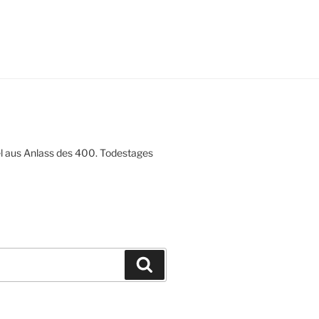
g
a
t
i
o
n
el aus Anlass des 400. Todestages
Suchen