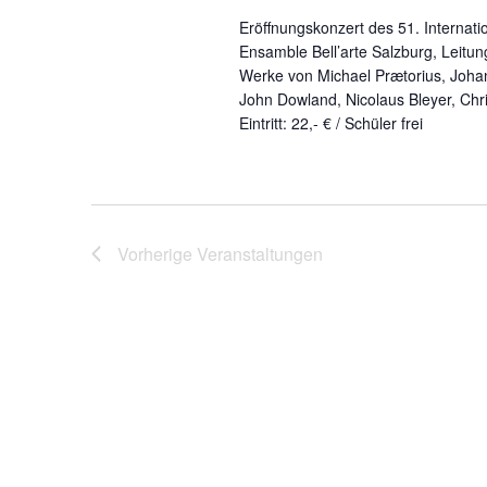
u
o
n
Eröffnungskonzert des 51. Internat
n
r
.
Ensamble Bell’arte Salzburg, Leitun
t
Werke von Michael Prætorius, Joh
g
e
John Dowland, Nicolaus Bleyer, Chr
e
i
Eintritt: 22,- € / Schüler frei
n
n
g
S
e
b
u
e
Vorherige
Veranstaltungen
c
n
.
h
S
e
u
c
u
h
n
e
n
d
a