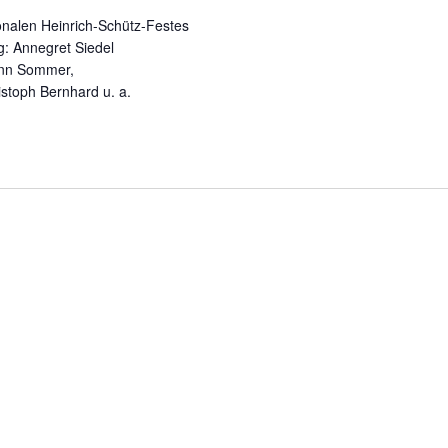
ionalen Heinrich-Schütz-Festes
g: Annegret Siedel
ann Sommer,
istoph Bernhard u. a.