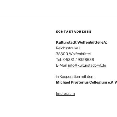
A
h
n
V
s
e
r
i
a
KONTAKTADRESSE
c
n
Kulturstadt Wolfenbüttel e.V.
s
h
Reichsstraße 1
t
38300 Wolfenbüttel
t
a
Tel.: 05331 / 9358638
l
e
E-Mail.
info@kulturstadt-wf.de
t
n
u
in Kooperation mit dem
n
Michael Prætorius Collegium e.V. 
,
g
N
e
Impressum
n
a
S
v
c