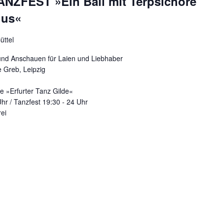
FEST »Ein Ball mit Terpsichore
ius«
üttel
und Anschauen für Laien und Liebhaber
 Greb, Leipzig
e »Erfurter Tanz Gilde«
hr / Tanzfest 19:30 - 24 Uhr
rei