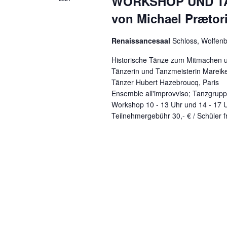
WORKSHOP UND TANZ
n
r
.
von Michael Prætor
t
g
e
Renaissancesaal
Schloss, Wolfenb
e
i
n
Historische Tänze zum Mitmachen 
n
g
Tänzerin und Tanzmeisterin Mareike
S
e
Tänzer Hubert Hazebroucq, Paris
b
Ensemble all'improvviso; Tanzgrupp
u
Workshop 10 - 13 Uhr und 14 - 17 U
e
Teilnehmergebühr 30,- € / Schüler f
c
n
.
h
S
e
u
c
u
h
n
e
n
d
a
c