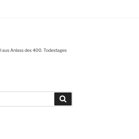
a
t
i
o
n
el aus Anlass des 400. Todestages
Suchen