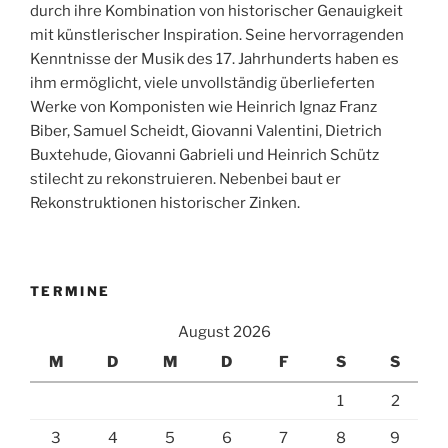
durch ihre Kombination von historischer Genauigkeit
mit künstlerischer Inspiration. Seine hervorragenden
Kenntnisse der Musik des 17. Jahrhunderts haben es
ihm ermöglicht, viele unvollständig überlieferten
Werke von Komponisten wie Heinrich Ignaz Franz
Biber, Samuel Scheidt, Giovanni Valentini, Dietrich
Buxtehude, Giovanni Gabrieli und Heinrich Schütz
stilecht zu rekonstruieren. Nebenbei baut er
Rekonstruktionen historischer Zinken.
TERMINE
August 2026
M
D
M
D
F
S
S
1
2
3
4
5
6
7
8
9