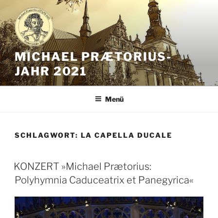
Zum
Inhalt
springen
MICHAEL PRÆTORIUS-
JAHR 2021
Menü
SCHLAGWORT:
LA CAPELLA DUCALE
KONZERT »Michael Prætorius:
Polyhymnia Caduceatrix et Panegyrica«