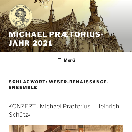
Zum
Inhalt
springen
MICHAEL PRÆTORIUS-
JAHR 2021
Menü
SCHLAGWORT:
WESER-RENAISSANCE-
ENSEMBLE
KONZERT »Michael Prætorius – Heinrich
Schütz«