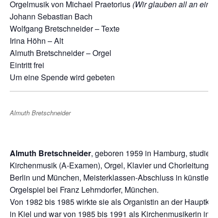
Orgelmusik von
Michael Praetorius
(Wir glauben all an e
ine
Johann Sebastian Bach
Wolfgang Bretschneider – Texte
Irina Höhn – Alt
Almuth Bretschneider – Orgel
Eintritt frei
Um eine Spende wird gebeten
Almuth Bretschneider
Almuth Bretschneider
, geboren 1959 in Hamburg, studiert
Kirchenmusik (A-Examen), Orgel, Klavier und Chorleitung in
Berlin und München, Meisterklassen-Abschluss in künstleri
Orgelspiel bei Franz Lehrndorfer, München.
Von 1982 bis 1985 wirkte sie als Organistin an der Hauptkirc
in Kiel und war von 1985 bis 1991 als Kirchenmusikerin in M