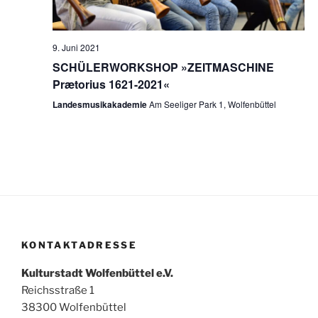
N
a
v
9. Juni 2021
i
SCHÜLERWORKSHOP »ZEITMASCHINE
Prætorius 1621-2021«
g
Landesmusikakademie
Am Seeliger Park 1, Wolfenbüttel
a
t
i
o
n
KONTAKTADRESSE
Kulturstadt Wolfenbüttel e.V.
Reichsstraße 1
38300 Wolfenbüttel